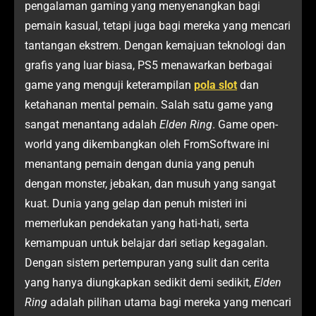
pengalaman gaming yang menyenangkan bagi
pemain kasual, tetapi juga bagi mereka yang mencari
tantangan ekstrem. Dengan kemajuan teknologi dan
grafis yang luar biasa, PS5 menawarkan berbagai
game yang menguji keterampilan
pola slot
dan
ketahanan mental pemain. Salah satu game yang
sangat menantang adalah
Elden Ring
. Game open-
world yang dikembangkan oleh FromSoftware ini
menantang pemain dengan dunia yang penuh
dengan monster, jebakan, dan musuh yang sangat
kuat. Dunia yang gelap dan penuh misteri ini
memerlukan pendekatan yang hati-hati, serta
kemampuan untuk belajar dari setiap kegagalan.
Dengan sistem pertempuran yang sulit dan cerita
yang hanya diungkapkan sedikit demi sedikit,
Elden
Ring
adalah pilihan utama bagi mereka yang mencari