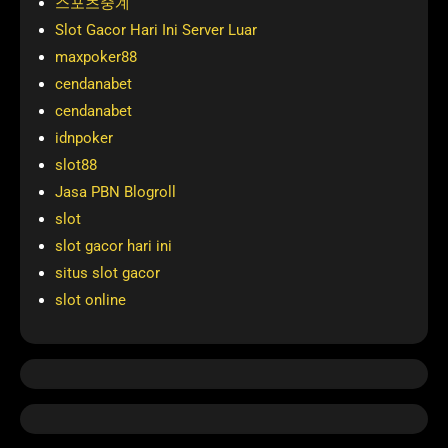
스포츠중계
Slot Gacor Hari Ini Server Luar
maxpoker88
cendanabet
cendanabet
idnpoker
slot88
Jasa PBN Blogroll
slot
slot gacor hari ini
situs slot gacor
slot online