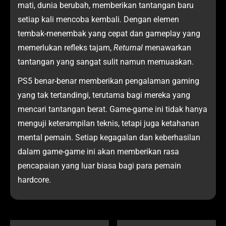
mati, dunia berubah, memberikan tantangan baru
setiap kali mencoba kembali. Dengan elemen
tembak-menembak yang cepat dan gameplay yang
memerlukan refleks tajam,
Returnal
menawarkan
tantangan yang sangat sulit namun memuaskan.
PS5 benar-benar memberikan pengalaman gaming
yang tak tertandingi, terutama bagi mereka yang
mencari tantangan berat. Game-game ini tidak hanya
menguji keterampilan teknis, tetapi juga ketahanan
mental pemain. Setiap kegagalan dan keberhasilan
dalam game-game ini akan memberikan rasa
pencapaian yang luar biasa bagi para pemain
hardcore.