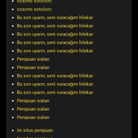
cosono sotoloro
cosono sotoloro
Bu son uyarın, seni vuracağım hilekar
Bu son uyarın, seni vuracağım hilekar
Bu son uyarın, seni vuracağım hilekar
Bu son uyarın, seni vuracağım hilekar
Bu son uyarın, seni vuracağım hilekar
Penipuan sialan
Penipuan sialan
Bu son uyarın, seni vuracağım hilekar
Bu son uyarın, seni vuracağım hilekar
Bu son uyarın, seni vuracağım hilekar
Penipuan sialan
Penipuan sialan
Penipuan sialan
Ini situs penipuan