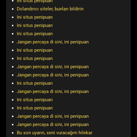
Ini situs penipuan
Dolandırıcı siteler, bunları bildirin
Ini situs penipuan
Ini situs penipuan
Ini situs penipuan
Jangan percaya di sini, ini penipuan
Ini situs penipuan
Ini situs penipuan
Jangan percaya di sini, ini penipuan
Jangan percaya di sini, ini penipuan
Ini situs penipuan
Jangan percaya di sini, ini penipuan
Ini situs penipuan
Ini situs penipuan
Jangan percaya di sini, ini penipuan
Jangan percaya di sini, ini penipuan
Bu son uyarın, seni vuracağım hilekar