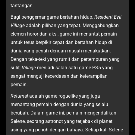
tantangan.
Bagi penggemar game bertahan hidup,
Resident Evil
Village
adalah pilihan yang tepat. Menggabungkan
elemen horor dan aksi, game ini menuntut pemain
untuk terus berpikir cepat dan bertahan hidup di
dunia yang penuh dengan musuh menakutkan.
Dengan teka-teki yang rumit dan pertempuran yang
sulit,
Village
menjadi salah satu game PS5 yang
sangat menguji kecerdasan dan keterampilan
pemain.
Returnal
adalah game roguelike yang juga
menantang pemain dengan dunia yang selalu
berubah. Dalam game ini, pemain mengendalikan
Selene, seorang astronot yang terjebak di planet
asing yang penuh dengan bahaya. Setiap kali Selene